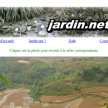
d'accueil
Jardin.net ?
Aide
Courr
Cliquer sur la photo pour revenir à la série correspondante.