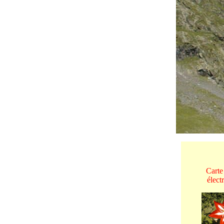
Carte
élect